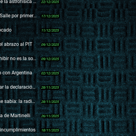
sica y la cosmología
22/12/2025
e por primera vez?
17/12/2025
vocado
11/12/2025
l abrazo al PIT
09/12/2025
 no es la solución
09/12/2025
to con Argentina
02/12/2025
aración de su esposo
28/11/2025
la radio era del MPP
28/11/2025
va de Martinelli
26/11/2025
 incumplimientos
18/11/2025