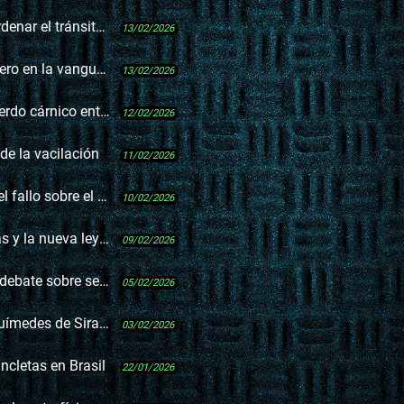
ánsito metropolitano
13/02/2026
anguardia tecnológica
13/02/2026
o entre Trump y Milei
12/02/2026
de la vacilación
11/02/2026
 Puerto de Montevideo?
10/02/2026
abilita una mejor gestión
09/02/2026
ate sobre seguridad
05/02/2026
ímedes de Siracusa
03/02/2026
ancletas en Brasil
22/01/2026