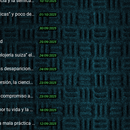
icadencia en la música
10/10/2025
o de buenas políticas
01/10/2025
30/09/2025
ad
25/09/2025
uiza” el Código Civil
24/09/2025
ciones y los hallazgos
24/09/2025
iencia y la Antártida
23/09/2025
iso aún no cumplido
23/09/2025
a y la de tu familia”
18/09/2025
 práctica política
12/09/2025