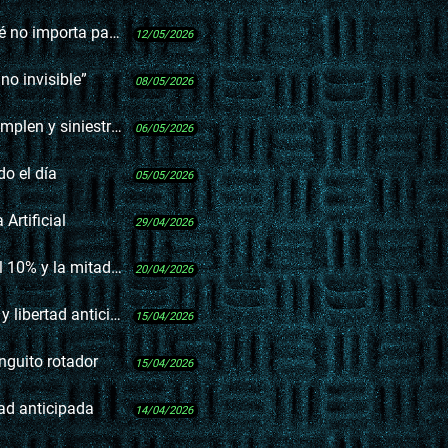
 para las jubilaciones
12/05/2026
o invisible”
08/05/2026
iestros que aumentan
06/05/2026
do el día
05/05/2026
 Artificial
29/04/2026
as chapas está adulterada
20/04/2026
bertad anticipada
15/04/2026
nguito rotador
15/04/2026
tad anticipada
14/04/2026