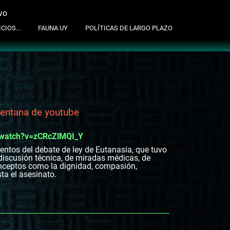
vo
suscribite al newsletter
CIOS...
FAUNA UY
POLÍTICAS DE LARGO PLAZO
 ventana de youtube
/watch?v=zCRcZlMQI_Y
tos del debate de ley de Eutanasia, que tuvo
iscusión técnica, de miradas médicas, de
onceptos como la dignidad, compasión,
ta el asesinato.