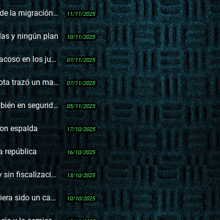
gración en Uruguay
11/11/2025
das y ningún plan
10/11/2025
ínea, a partir de un caso
07/11/2025
 extensión narco en Brasil
07/11/2025
seguridad de autos
05/11/2025
con espalda
17/10/2025
a república
16/10/2025
lización en 15 años
13/10/2025
andidato en Uruguay?
10/10/2025