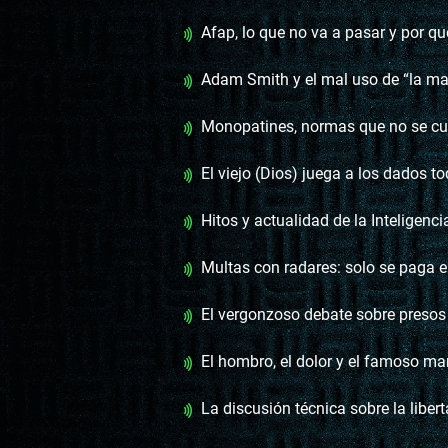
Afap, lo que no va a pasar y por qué no importa
Adam Smith y el mal uso de “la man
Monopatines, normas que no se cumplen y sin
El viejo (Dios) juega a los dados to
Hitos y actualidad de la Inteligencia
Multas con radares: solo se paga el 10% y la mitad de l
El vergonzoso debate sobre presos y li
El hombro, el dolor y el famoso ma
La discusión técnica sobre la liber