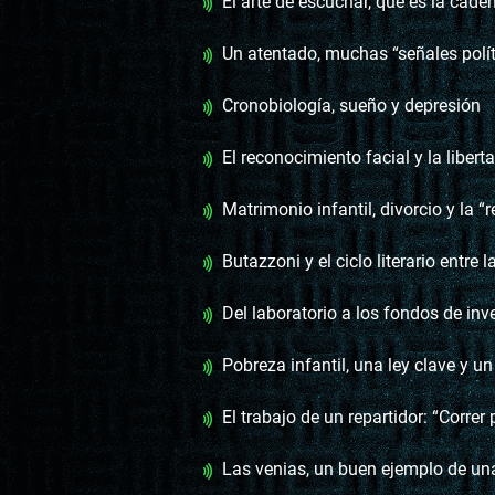
El arte de escuchar, qué es la cadencia y la sem
Un atentado, muchas “señales políticas” y poc
Cronobiología, sueño y depresión
El reconocimiento facial y la libert
Matrimonio infantil, divorcio y la “relojería s
Butazzoni y el ciclo literario entre las desapari
Del laboratorio a los fondos de inversión, la c
Pobreza infantil, una ley clave y un comprom
El trabajo de un repartidor: “Correr por tu vid
Las venias, un buen ejemplo de una mala