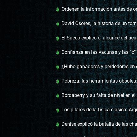
Ordenen la información antes de ordenar el tr
David Osores, la historia de un tornero en la v
El Sueco explicó el alcance del acuerdo cárnic
Confianza en las vacunas y las “c” 
¿Hubo ganadores y perdedores en el fallo sobre el
Pobreza: las herramientas obsoletas y la nueva ley que h
Bordaberry y su falta de nivel en el deb
Los pilares de la física clásica: Arqu
Denise explicó la batalla de las ch