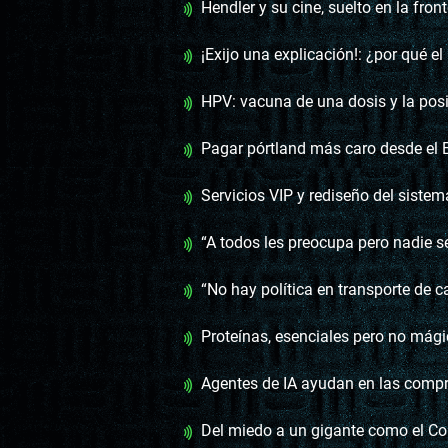
Hendler y su cine, suelto en la fron
¡Exijo una explicación!: ¿por qué el Consejo de Minist
HPV: vacuna de una dosis y la posibili
Pagar pórtland más caro desde el Estado, la solución de 
Servicios VIP y rediseño del sistema de salud, el 
“A todos les preocupa pero nadie s
“No hay política en transporte de c
Proteínas, esenciales pero no mág
Agentes de IA ayudan en las compras 
Del miedo a un gigante como el Colón a agradecer “la g