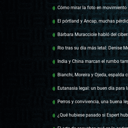
Cómo mirar la foto en movimiento de la mi
El pórtland y Ancap, muchas pérdi
Bárbara Muracciole habló del ciberacoso en los juegos en l
Rio tras su día más letal: Denise Mota trazó un mapa de la
India y China marcan el rumbo también en 
Bianchi, Moreira y Ojeda, espalda 
Eutanasia legal: un buen día para l
Perros y convivencia, una buena ley sin fisca
¿Qué hubiese pasado si Espert hubiera sido un c