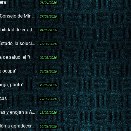
tera
01/04/2026
ros en la Elías Regules?
27/03/2026
dad de erradicarlo
24/03/2026
Cardona y las intendencias
16/03/2026
“templo de los lobbys”
02/03/2026
e ocupa”
24/02/2026
arga, punto”
23/02/2026
icas
19/02/2026
y enojan a Amazon
18/02/2026
randeza de Buenos Aires”
16/02/2026