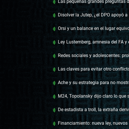
Las pequeñas grandes preguntas de la astrofí
Disolver la Jutep, ¿el DPO apoyó a Sall
Orsi y un balance en el lugar equi
Ley Lustemberg, amnesia del FA y e
Redes sociales y adolescentes: prohibir
Las claves para evitar otro conflic
Ache y su estrategia para no mostrar la decl
M24, Topolansky dijo claro lo que se sabía: 
De estadista a troll, la extraña deri
Financiamiento: nueva ley, nuevos