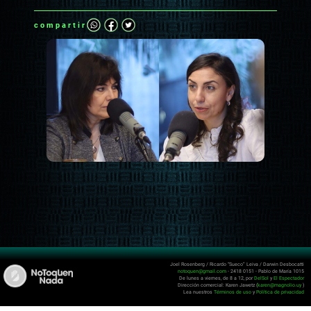
compartir
Joel Rosenberg / Ricardo “Sueco” Leiva / Darwin Desbocatti
notoquen@gmail.com
- 2418 0151 - Pablo de María 1015
De lunes a viernes, de 8 a 12, por
DelSol
y
El Espectador
Dirección comercial: Karen Jawetz (
karen@magnolio.uy
)
Lea nuestros
Términos de uso
y
Política de privacidad