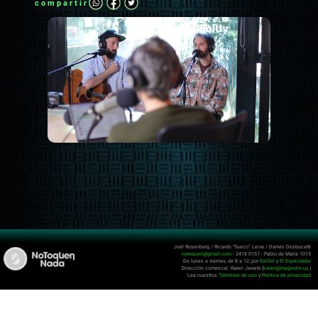
compartir
Joel Rosenberg / Ricardo “Sueco” Leiva / Darwin Desbocatti
notoquen@gmail.com
- 2418 0151 - Pablo de María 1015
De lunes a viernes, de 8 a 12, por
DelSol
y
El Espectador
Dirección comercial: Karen Jawetz (
karen@magnolio.uy
)
Lea nuestros
Términos de uso
y
Política de privacidad
s