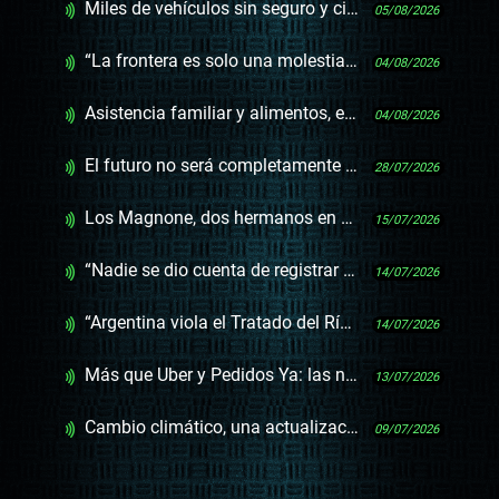
Miles de vehículos sin seguro y cientos de gestores sin sentido
05/08/2026
“La frontera es solo una molestia, no sé por qué está”
04/08/2026
Asistencia familiar y alimentos, el reclamo más presente en los juzgados
04/08/2026
El futuro no será completamente cripto ni completamente bancario, será híbrido
28/07/2026
Los Magnone, dos hermanos en medio de una dinastía musical
15/07/2026
“Nadie se dio cuenta de registrar el límite marítimo de Uruguay”
14/07/2026
“Argentina viola el Tratado del Río de la Plata y Uruguay está omiso”
14/07/2026
Más que Uber y Pedidos Ya: las negociaciones del convenio que se abre al mundo de plataformas
13/07/2026
Cambio climático, una actualización científica no alarmista
09/07/2026