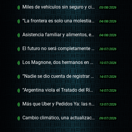
Miles de vehículos sin seguro y cientos de gestores sin sentido
05/08/2026
“La frontera es solo una molestia, no sé por qué está”
04/08/2026
Asistencia familiar y alimentos, el reclamo más presente en los juzgados
04/08/2026
El futuro no será completamente cripto ni completamente bancario, será híbrido
28/07/2026
Los Magnone, dos hermanos en medio de una dinastía musical
15/07/2026
“Nadie se dio cuenta de registrar el límite marítimo de Uruguay”
14/07/2026
“Argentina viola el Tratado del Río de la Plata y Uruguay está omiso”
14/07/2026
Más que Uber y Pedidos Ya: las negociaciones del convenio que se abre al mundo de plataformas
13/07/2026
Cambio climático, una actualización científica no alarmista
09/07/2026