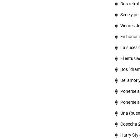
Dos retrat
Serie y pe
Viernes d
En honor a
La sucesión
El entusi
Dos “drame
Del amor 
Ponerse a 
Ponerse a 
Una (buena
Cosecha 2
Harry Styl