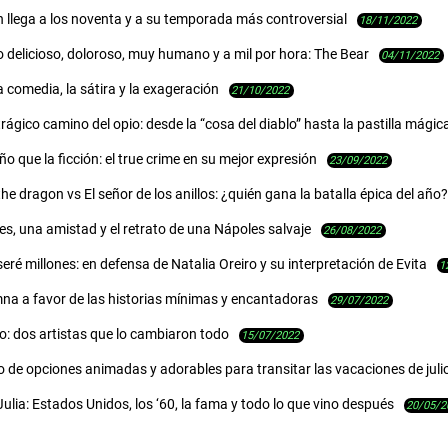
 llega a los noventa y a su temporada más controversial
18/11/2022
 delicioso, doloroso, muy humano y a mil por hora: The Bear
04/11/2022
a comedia, la sátira y la exageración
21/10/2022
 trágico camino del opio: desde la “cosa del diablo” hasta la pastilla mágic
o que la ficción: el true crime en su mejor expresión
23/09/2022
he dragon vs El señor de los anillos: ¿quién gana la batalla épica del año?
s, una amistad y el retrato de una Nápoles salvaje
26/08/2022
seré millones: en defensa de Natalia Oreiro y su interpretación de Evita
1
na a favor de las historias mínimas y encantadoras
29/07/2022
lo: dos artistas que lo cambiaron todo
15/07/2022
 de opciones animadas y adorables para transitar las vacaciones de juli
Julia: Estados Unidos, los ‘60, la fama y todo lo que vino después
20/05/2