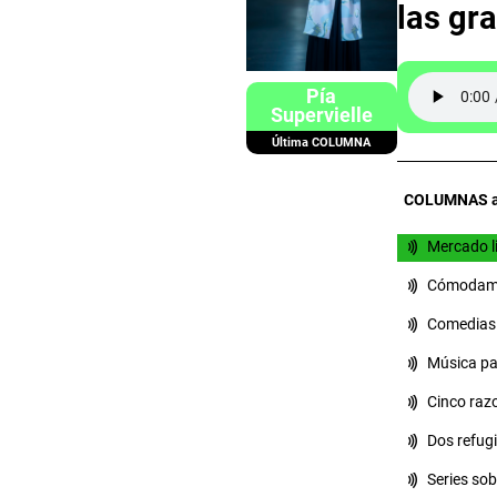
las gr
Pía
Supervielle
Última COLUMNA
COLUMNAS an
Mercado li
Cómodamen
Comedias
Música pa
Cinco razo
Dos refug
Series so