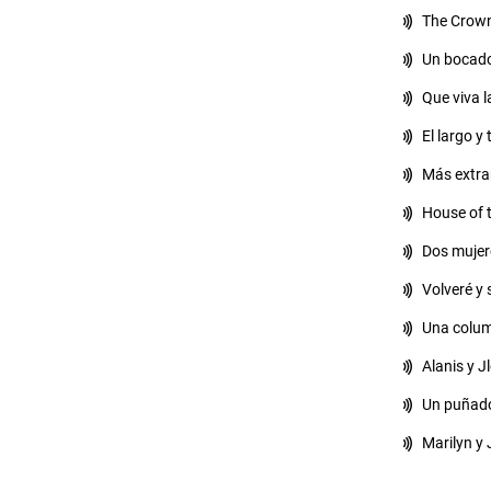
The Crown
Un bocado
Que viva l
El largo y
Más extrañ
House of t
Dos mujere
Volveré y 
Una colum
Alanis y J
Un puñado
Marilyn y 