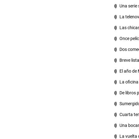
Una serie 
La telenov
Las chicas
Once pelíc
Dos comed
Breve list
El año de
La oficina
De libros 
Sumergido
Cuarta tem
Una bocan
La vuelta 