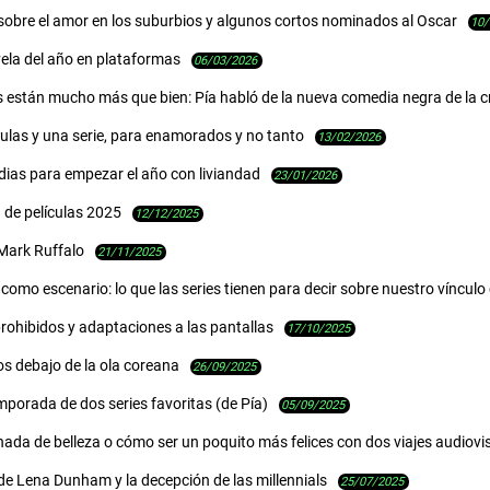
sobre el amor en los suburbios y algunos cortos nominados al Oscar
10/
ela del año en plataformas
06/03/2026
 están mucho más que bien: Pía habló de la nueva comedia negra de la cr
ulas y una serie, para enamorados y no tanto
13/02/2026
ias para empezar el año con liviandad
23/01/2026
a de películas 2025
12/12/2025
 Mark Ruffalo
21/11/2025
 como escenario: lo que las series tienen para decir sobre nuestro vínculo 
prohibidos y adaptaciones a las pantallas
17/10/2025
s debajo de la ola coreana
26/09/2025
porada de dos series favoritas (de Pía)
05/09/2025
ada de belleza o cómo ser un poquito más felices con dos viajes audiovi
de Lena Dunham y la decepción de las millennials
25/07/2025