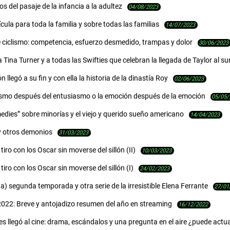
os del pasaje de la infancia a la adultez
04/08/2023
lícula para toda la familia y sobre todas las familias
14/07/2023
e ciclismo: competencia, esfuerzo desmedido, trampas y dolor
30/06/2023
 Tina Turner y a todas las Swifties que celebran la llegada de Taylor al su
 llegó a su fin y con ella la historia de la dinastía Roy
02/06/2023
asmo después del entusiasmo o la emoción después de la emoción
05/05/
dies” sobre minorías y el viejo y querido sueño americano
14/04/2023
y otros demonios
31/03/2023
tiro con los Oscar sin moverse del sillón (II)
10/03/2023
tiro con los Oscar sin moverse del sillón (I)
24/02/2023
) segunda temporada y otra serie de la irresistible Elena Ferrante
27/01
022: Breve y antojadizo resumen del año en streaming
16/12/2022
es llegó al cine: drama, escándalos y una pregunta en el aire ¿puede actu