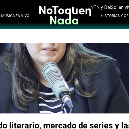
NTN y DelSol en vi
MÚSICA EN VIVO
HISTORIAS Y OFI
o literario, mercado de series y 