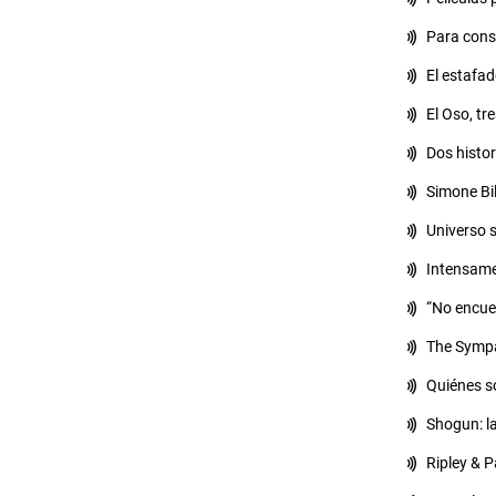
Para consu
El estafad
El Oso, tre
Dos histor
Simone Bile
Universo s
Intensame
“No encue
The Sympa
Quiénes so
Shogun: l
Ripley & P