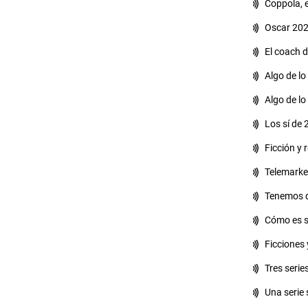
Coppola, el
Oscar 202
El coach d
Algo de lo
Algo de lo
Los sí de 
Ficción y 
Telemarket
Tenemos q
Cómo es se
Ficciones 
Tres serie
Una serie 