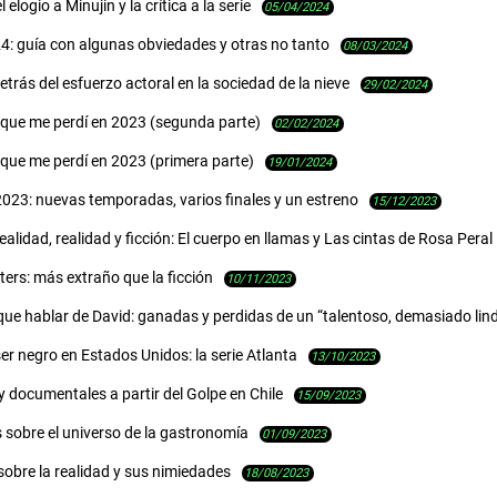
 elogio a Minujin y la crítica a la serie
05/04/2024
4: guía con algunas obviedades y otras no tanto
08/03/2024
etrás del esfuerzo actoral en la sociedad de la nieve
29/02/2024
 que me perdí en 2023 (segunda parte)
02/02/2024
 que me perdí en 2023 (primera parte)
19/01/2024
2023: nuevas temporadas, varios finales y un estreno
15/12/2023
realidad, realidad y ficción: El cuerpo en llamas y Las cintas de Rosa Peral
ers: más extraño que la ficción
10/11/2023
ue hablar de David: ganadas y perdidas de un “talentoso, demasiado lin
r negro en Estados Unidos: la serie Atlanta
13/10/2023
y documentales a partir del Golpe en Chile
15/09/2023
s sobre el universo de la gastronomía
01/09/2023
sobre la realidad y sus nimiedades
18/08/2023