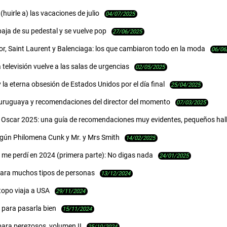
(huirle a) las vacaciones de julio
04/07/2025
aja de su pedestal y se vuelve pop
27/06/2025
or, Saint Laurent y Balenciaga: los que cambiaron todo en la moda
06/06
la televisión vuelve a las salas de urgencias
02/05/2025
 la eterna obsesión de Estados Unidos por el día final
25/04/2025
 uruguaya y recomendaciones del director del momento
07/03/2025
 Oscar 2025: una guía de recomendaciones muy evidentes, pequeños hall
egún Philomena Cunk y Mr. y Mrs Smith
14/02/2025
 me perdí en 2024 (primera parte): No digas nada
24/01/2025
ara muchos tipos de personas
13/12/2024
topo viaja a USA
29/11/2024
 para pasarla bien
15/11/2024
para perezosos, volumen II
25/10/2024