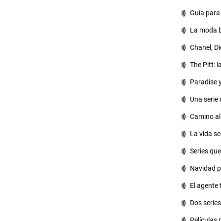
Guía para 
La moda b
Chanel, Di
The Pitt: 
Paradise y
Una serie
Camino al
La vida s
Series que
Navidad p
El agente 
Dos series
Películas 