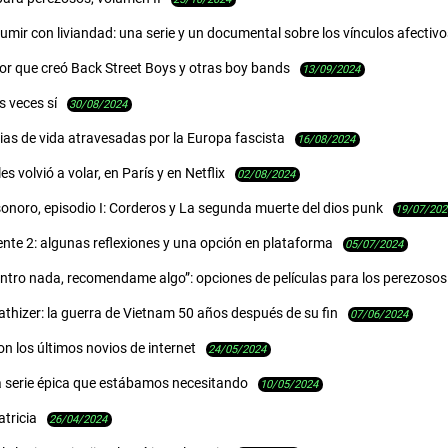
mir con liviandad: una serie y un documental sobre los vínculos afectivos
or que creó Back Street Boys y otras boy bands
13/09/2024
s veces sí
30/08/2024
ias de vida atravesadas por la Europa fascista
16/08/2024
s volvió a volar, en París y en Netflix
02/08/2024
onoro, episodio I: Corderos y La segunda muerte del dios punk
19/07/202
nte 2: algunas reflexiones y una opción en plataforma
05/07/2024
ntro nada, recomendame algo”: opciones de películas para los perezosos
thizer: la guerra de Vietnam 50 años después de su fin
07/06/2024
n los últimos novios de internet
24/05/2024
a serie épica que estábamos necesitando
10/05/2024
atricia
26/04/2024