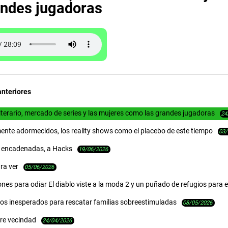
andes jugadoras
teriores
terario, mercado de series y las mujeres como las grandes jugadoras
24
te adormecidos, los reality shows como el placebo de este tiempo
03/
 encadenadas, a Hacks
19/06/2026
ra ver
05/06/2026
nes para odiar El diablo viste a la moda 2 y un puñado de refugios para 
ios inesperados para rescatar familias sobreestimuladas
08/05/2026
bre vecindad
24/04/2026