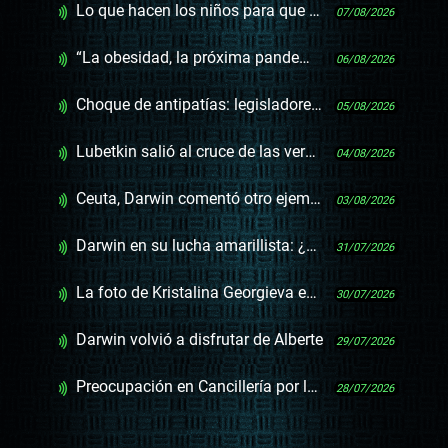
Lo que hacen los niños para que los padres dejen de mirar el celular y otras como 10 noticias
07/08/2026
“La obesidad, la próxima pandemia silenciosa” y otras frases infelices
06/08/2026
Choque de antipatías: legisladores de la oposición en Israel
05/08/2026
Lubetkin salió al cruce de las versiones sobre los deportados cubanos
04/08/2026
Ceuta, Darwin comentó otro ejemplo de la resiliencia de Pedro Sánchez
03/08/2026
Darwin en su lucha amarillista: ¿picada, Inisa o Ceuta?
31/07/2026
La foto de Kristalina Georgieva en Montevideo
30/07/2026
Darwin volvió a disfrutar de Alberte
29/07/2026
Preocupación en Cancillería por las elecciones en Nicaragua, que Ortega ya dijo que no habrá
28/07/2026