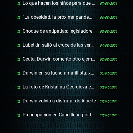
Lo que hacen los niños para que los padres dejen de mirar el celular y otras como 10 noticias
07/08/2026
“La obesidad, la próxima pandemia silenciosa” y otras frases infelices
06/08/2026
Choque de antipatías: legisladores de la oposición en Israel
05/08/2026
Lubetkin salió al cruce de las versiones sobre los deportados cubanos
04/08/2026
Ceuta, Darwin comentó otro ejemplo de la resiliencia de Pedro Sánchez
03/08/2026
Darwin en su lucha amarillista: ¿picada, Inisa o Ceuta?
31/07/2026
La foto de Kristalina Georgieva en Montevideo
30/07/2026
Darwin volvió a disfrutar de Alberte
29/07/2026
Preocupación en Cancillería por las elecciones en Nicaragua, que Ortega ya dijo que no habrá
28/07/2026