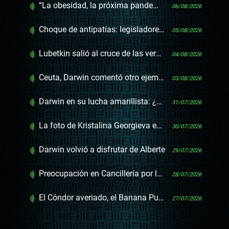
“La obesidad, la próxima pandemia silenciosa” y otras frases infelices
06/08/2026
Choque de antipatías: legisladores de la oposición en Israel
05/08/2026
Lubetkin salió al cruce de las versiones sobre los deportados cubanos
04/08/2026
Ceuta, Darwin comentó otro ejemplo de la resiliencia de Pedro Sánchez
03/08/2026
Darwin en su lucha amarillista: ¿picada, Inisa o Ceuta?
31/07/2026
La foto de Kristalina Georgieva en Montevideo
30/07/2026
Darwin volvió a disfrutar de Alberte
29/07/2026
Preocupación en Cancillería por las elecciones en Nicaragua, que Ortega ya dijo que no habrá
28/07/2026
El Cóndor averiado, el Banana Pueyrredón de los blindados del Ministerio del Interior
27/07/2026