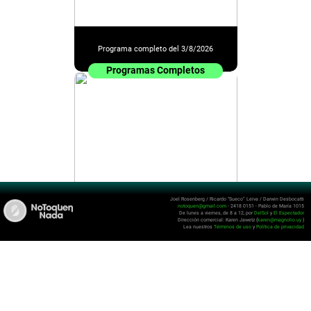
Programa completo del 3/8/2026
Programas Completos
Joel Rosenberg / Ricardo “Sueco” Leiva / Darwin Desbocatti
notoquen@gmail.com
- 2418 0151 - Pablo de María 1015
De lunes a viernes, de 8 a 12, por
DelSol
y
El Espectador
Programa completo del 31/7/2026
Dirección comercial: Karen Jawetz (
karen@magnolio.uy
)
Lea nuestros
Términos de uso
y
Política de privacidad