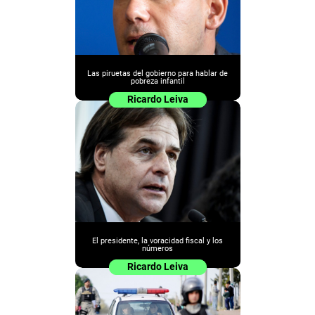
Las piruetas del gobierno para hablar de
pobreza infantil
Ricardo Leiva
El presidente, la voracidad fiscal y los
números
Ricardo Leiva