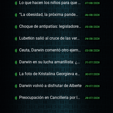
Lo que hacen los niños para que los padres dejen de mirar el celular y otras como 10 noticias
07/08/2026
“La obesidad, la próxima pandemia silenciosa” y otras frases infelices
06/08/2026
Choque de antipatías: legisladores de la oposición en Israel
05/08/2026
Lubetkin salió al cruce de las versiones sobre los deportados cubanos
04/08/2026
Ceuta, Darwin comentó otro ejemplo de la resiliencia de Pedro Sánchez
03/08/2026
Darwin en su lucha amarillista: ¿picada, Inisa o Ceuta?
31/07/2026
La foto de Kristalina Georgieva en Montevideo
30/07/2026
Darwin volvió a disfrutar de Alberte
29/07/2026
Preocupación en Cancillería por las elecciones en Nicaragua, que Ortega ya dijo que no habrá
28/07/2026