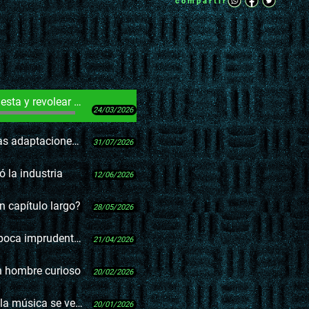
compartir
revolear el tablero
24/03/2026
iones audiovisuales
31/07/2026
 la industria
12/06/2026
n capítulo largo?
28/05/2026
mprudente del rock
21/04/2026
un hombre curioso
20/02/2026
a se veía en la tele
20/01/2026