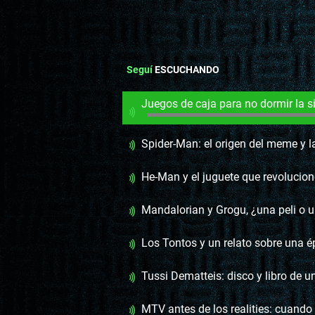
Seguí
ESCUCHANDO
Juegos de caja para no dormir la siesta y 
Spider-Man: el origen del meme y las adaptac
He-Man y el juguete que revolucionó
Mandalorian y Grogu, ¿una peli o u
Los Tontos y un relato sobre una época i
Tussi Dematteis: disco y libro de 
MTV antes de los realities: cuando la músic