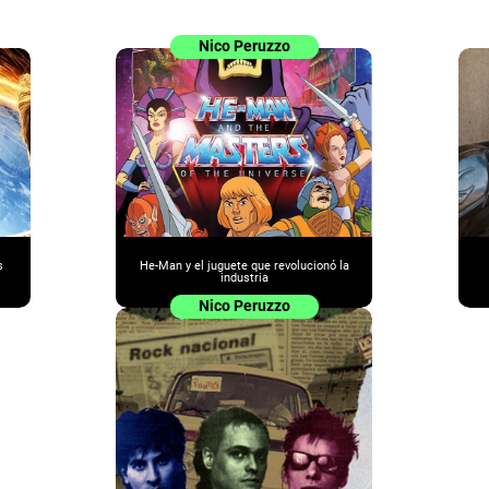
Nico Peruzzo
s
He-Man y el juguete que revolucionó la
industria
Nico Peruzzo