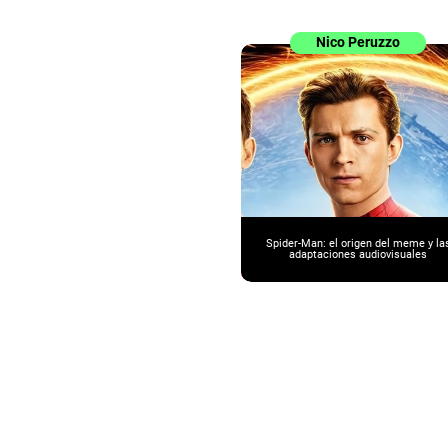
Nico Peruzzo
Spider-Man: el origen del meme y la
adaptaciones audiovisuales