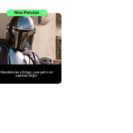
Nico Peruzzo
Mandalorian y Grogu, ¿una peli o un
capítulo largo?