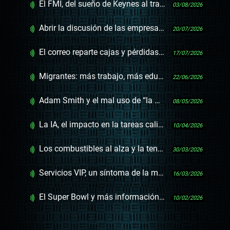
El FMI, del sueño de Keynes al trauma uruguayo
03/08/2026
Abrir la discusión de las empresas públicas y el capital privado
20/07/2026
El correo reparte cajas y pérdidas millonarias
17/07/2026
Migrantes: más trabajo, más educación y una integración incompleta
22/06/2026
Adam Smith y el mal uso de “la mano invisible”
08/05/2026
La IA, el impacto en la tareas calificadas y la falta de políticas públicas
10/04/2026
Los combustibles al alza y la tensión entre política y mercado
30/03/2026
Servicios VIP, un síntoma de la mala regulación en la salud
16/03/2026
El Super Bowl y más información para hacer Uruguay más barato
10/02/2026