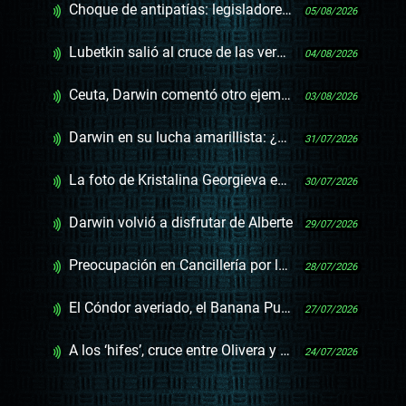
Choque de antipatías: legisladores de la oposición en Israel
05/08/2026
Lubetkin salió al cruce de las versiones sobre los deportados cubanos
04/08/2026
Ceuta, Darwin comentó otro ejemplo de la resiliencia de Pedro Sánchez
03/08/2026
Darwin en su lucha amarillista: ¿picada, Inisa o Ceuta?
31/07/2026
La foto de Kristalina Georgieva en Montevideo
30/07/2026
Darwin volvió a disfrutar de Alberte
29/07/2026
Preocupación en Cancillería por las elecciones en Nicaragua, que Ortega ya dijo que no habrá
28/07/2026
El Cóndor averiado, el Banana Pueyrredón de los blindados del Ministerio del Interior
27/07/2026
A los ‘hifes’, cruce entre Olivera y Cardona
24/07/2026