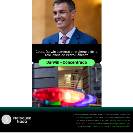
Ceuta, Darwin comentó otro ejemplo de la
resiliencia de Pedro Sánchez
Darwin - Concentrado
Joel Rosenberg / Ricardo “Sueco” Leiva / Darwin Desbocatti
notoquen@gmail.com
- 2418 0151 - Pablo de María 1015
De lunes a viernes, de 8 a 12, por
DelSol
y
El Espectador
Darwin en su lucha amarillista: ¿picada,
Dirección comercial: Karen Jawetz (
karen@magnolio.uy
)
Inisa o Ceuta?
Lea nuestros
Términos de uso
y
Política de privacidad