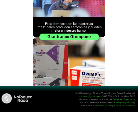
Está demostrado: las bacterias
intestinales producen serotonina y pueden
mejorar nuestro humor
Gianfranco Grompone
Joel Rosenberg / Ricardo “Sueco” Leiva / Darwin Desbocatti
notoquen@gmail.com
- 2418 0151 - Pablo de María 1015
Actualización científica sobre Ozempic,
De lunes a viernes, de 8 a 12, por
DelSol
y
El Espectador
Wegovy y Mounjaro
Dirección comercial: Karen Jawetz (
karen@magnolio.uy
)
Lea nuestros
Términos de uso
y
Política de privacidad