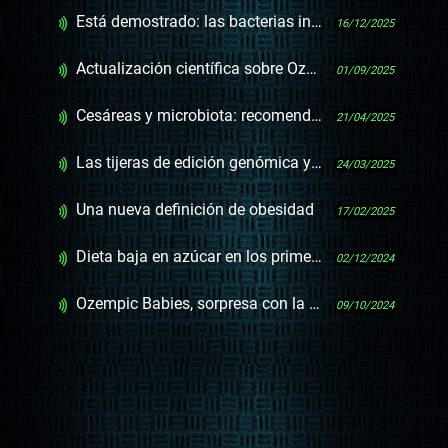
Está demostrado: las bacterias intestinales producen serotonina y pueden mejorar nuestro humor
16/12/2025
Actualización científica sobre Ozempic, Wegovy y Mounjaro
01/09/2025
Cesáreas y microbiota: recomendaciones desde la microbiología
21/04/2025
Las tijeras de edición genómica y el avance en la cura de dos enfermedades
24/03/2025
Una nueva definición de obesidad
17/02/2025
Dieta baja en azúcar en los primeros 1000 días y un estudio sobre “un experimento forzado”
02/12/2024
Ozempic Babies, sorpresa con la droga de moda
09/10/2024