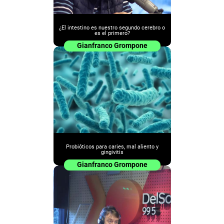
¿El intestino es nuestro segundo cerebro o
es el primero?
Gianfranco Grompone
Probióticos para caries, mal aliento y
gingivitis
Gianfranco Grompone