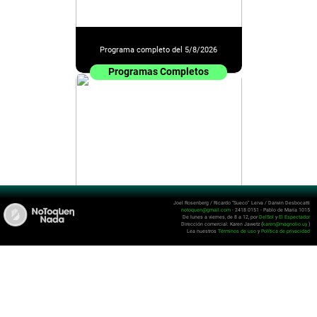
Programa completo del 5/8/2026
Programas Completos
Joel Rosenberg / Ricardo “Sueco” Leiva / Darwin Desbocatti
notoquen@gmail.com
- 2418 0151 - Pablo de María 1015
De lunes a viernes, de 8 a 12, por
DelSol
y
El Espectador
Programa completo del 4/8/2026
Dirección comercial: Karen Jawetz (
karen@magnolio.uy
)
Lea nuestros
Términos de uso
y
Política de privacidad