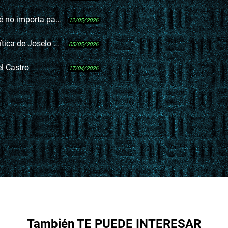
 para las jubilaciones
12/05/2026
ca de Joselo López
05/05/2026
el Castro
17/04/2026
También TE PUEDE INTERESAR