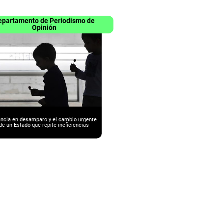
epartamento de Periodismo de
Opinión
ancia en desamparo y el cambio urgente
de un Estado que repite ineficiencias