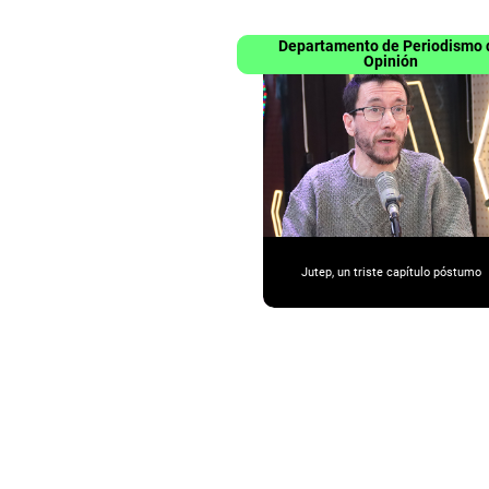
Departamento de Periodismo 
Opinión
Jutep, un triste capítulo póstumo