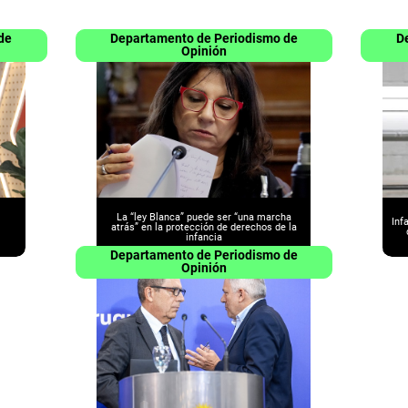
de
Departamento de Periodismo de
D
Opinión
La “ley Blanca” puede ser “una marcha
Inf
atrás” en la protección de derechos de la
infancia
Departamento de Periodismo de
Opinión