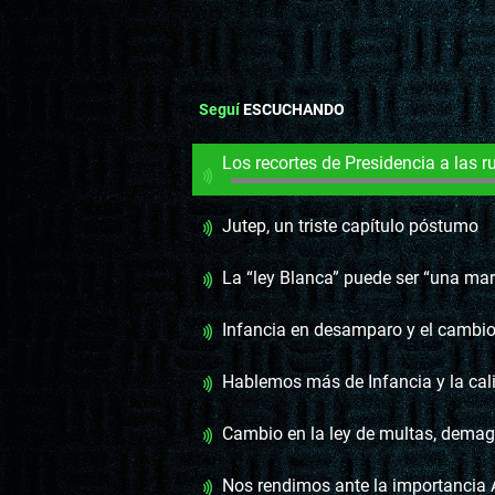
Seguí
ESCUCHANDO
Los recortes de Presidencia a las ruedas
Jutep, un triste capítulo póstumo
La “ley Blanca” puede ser “una marcha atrás” en la protecció
Infancia en desamparo y el cambio urgente de un Estado 
Hablemos más de Infancia y la calidad del gast
Cambio en la ley de multas, demagogia y 
Nos rendimos ante la importanci