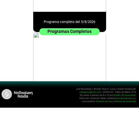
Programa completo del 5/8/2026
Programas Completos
Joel Rosenberg / Ricardo “Sueco” Leiva / Darwin Desbocatti
notoquen@gmail.com
- 2418 0151 - Pablo de María 1015
De lunes a viernes, de 8 a 12, por
DelSol
y
El Espectador
Programa completo del 4/8/2026
Dirección comercial: Karen Jawetz (
karen@magnolio.uy
)
Lea nuestros
Términos de uso
y
Política de privacidad