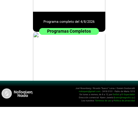
Programa completo del 4/8/2026
Programas Completos
Joel Rosenberg / Ricardo “Sueco” Leiva / Darwin Desbocatti
notoquen@gmail.com
- 2418 0151 - Pablo de María 1015
De lunes a viernes, de 8 a 12, por
DelSol
y
El Espectador
Programa completo del 3/8/2026
Dirección comercial: Karen Jawetz (
karen@magnolio.uy
)
Lea nuestros
Términos de uso
y
Política de privacidad