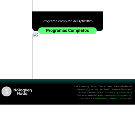
Programa completo del 4/8/2026
Programas Completos
Joel Rosenberg / Ricardo “Sueco” Leiva / Darwin Desbocatti
notoquen@gmail.com
- 2418 0151 - Pablo de María 1015
De lunes a viernes, de 8 a 12, por
DelSol
y
El Espectador
Programa completo del 3/8/2026
Dirección comercial: Karen Jawetz (
karen@magnolio.uy
)
Lea nuestros
Términos de uso
y
Política de privacidad