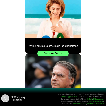
Denise explicó la batalla de las chancletas
Denise Mota
Joel Rosenberg / Ricardo “Sueco” Leiva / Darwin Desbocatti
notoquen@gmail.com
- 2418 0151 - Pablo de María 1015
De lunes a viernes, de 8 a 12, por
DelSol
y
El Espectador
Los aranceles de Trump, la prisión de
Dirección comercial: Karen Jawetz (
karen@magnolio.uy
)
Bolsonaro y el Brasil con “cáscara más
Lea nuestros
Términos de uso
y
Política de privacidad
gruesa” de Lula