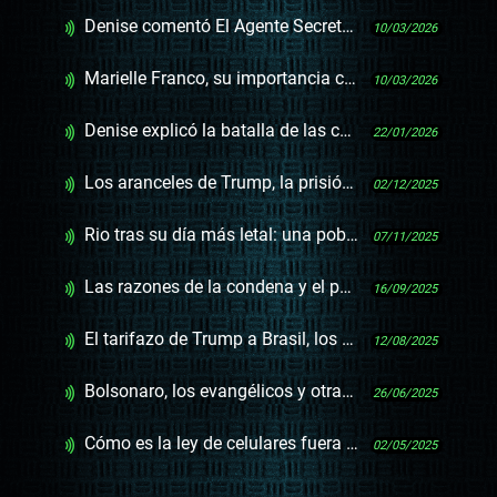
Denise comentó El Agente Secreto y habló de Brasil, que ahora vive el Oscar casi como un Mundial
10/03/2026
Marielle Franco, su importancia como activista y la condena a los autores intelectuales de su asesinato
10/03/2026
Denise explicó la batalla de las chancletas
22/01/2026
Los aranceles de Trump, la prisión de Bolsonaro y el Brasil con “cáscara más gruesa” de Lula
02/12/2025
Rio tras su día más letal: una población rehén de disputas políticas, avance narco y brutalidad policial
07/11/2025
Las razones de la condena y el posible destino de Bolsonaro
16/09/2025
El tarifazo de Trump a Brasil, los sectores que afecta y el pedido de respeto
12/08/2025
Bolsonaro, los evangélicos y otras razones del melancólico fin del partido de Fernando Henrique Cardoso, el PSDB
26/06/2025
Cómo es la ley de celulares fuera del aula de Brasil
02/05/2025