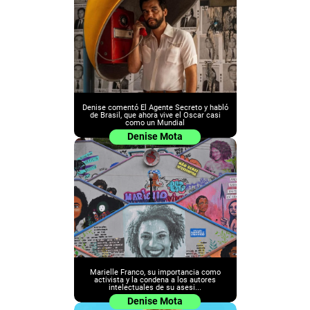
Denise comentó El Agente Secreto y habló
de Brasil, que ahora vive el Oscar casi
como un Mundial
Denise Mota
Marielle Franco, su importancia como
activista y la condena a los autores
intelectuales de su asesi...
Denise Mota