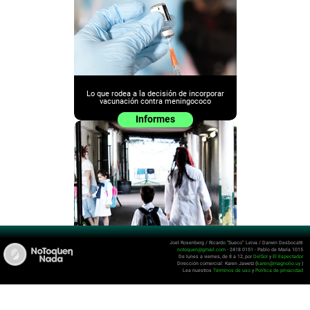
Lo que rodea a la decisión de incorporar
vacunación contra meningococo
Informes
Joel Rosenberg / Ricardo “Sueco” Leiva / Darwin Desbocatti
notoquen@gmail.com
- 2418 0151 - Pablo de María 1015
De lunes a viernes, de 8 a 12, por
DelSol
y
El Espectador
Por los chiquitos que no vienen
Dirección comercial: Karen Jawetz (
karen@magnolio.uy
)
Lea nuestros
Términos de uso
y
Política de privacidad