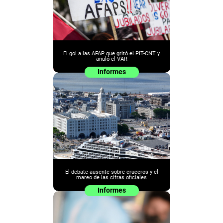
El gol a las AFAP que gritó el PIT-CNT y
anuló el VAR
Informes
El debate ausente sobre cruceros y el
mareo de las cifras oficiales
Informes