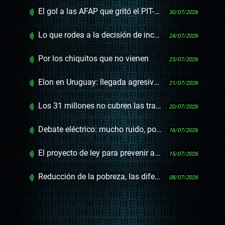
El gol a las AFAP que gritó el PIT-CNT y anuló el VAR
30/07/2026
Lo que rodea a la decisión de incorporar vacunación contra meningococo
24/07/2026
Por los chiquitos que no vienen
23/07/2026
Elon en Uruguay: llegada agresiva de Tesla y crecimiento fuerte de Starlink
21/07/2026
Los 31 millones no cubren las transferencias a la infancia para 2027
20/07/2026
Debate eléctrico: mucho ruido, poco impuesto
16/07/2026
El proyecto de ley para prevenir ahogamientos por fin avanza
15/07/2026
Reducción de la pobreza, las diferencias entre Orsi y Arim
08/07/2026