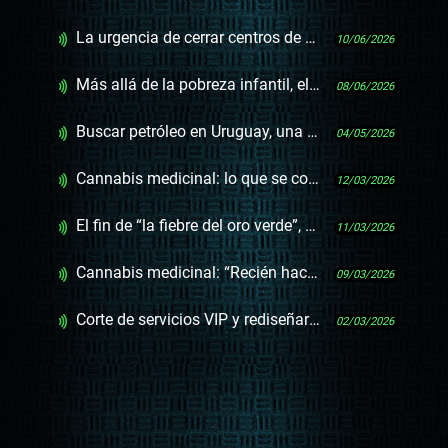
La urgencia de cerrar centros de niños para devolver el derecho a vivir en familia
10/06/2026
Más allá de la pobreza infantil, el desamparo y la sensación de estado de alarma
08/06/2026
Buscar petróleo en Uruguay, una política de largo plazo y sus razones
04/05/2026
Cannabis medicinal: lo que se consigue en la farmacia
12/03/2026
El fin de “la fiebre del oro verde”, el aumento de compradores en farmacia y Brasil como potencial mercado
11/03/2026
Cannabis medicinal: “Recién hace pocos meses el Estado puso gente idónea en los lugares clave”
09/03/2026
Corte de servicios VIP y rediseñar el sistema de salud, el “templo de los lobbys”
02/03/2026