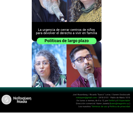
La urgencia de cerrar centros de niños
para devolver el derecho a vivir en familia
Políticas de largo plazo
Joel Rosenberg / Ricardo “Sueco” Leiva / Darwin Desbocatti
notoquen@gmail.com
- 2418 0151 - Pablo de María 1015
Más allá de la pobreza infantil, el
De lunes a viernes, de 8 a 12, por
DelSol
y
El Espectador
desamparo y la sensación de estado de
Dirección comercial: Karen Jawetz (
karen@magnolio.uy
)
alarma
Lea nuestros
Términos de uso
y
Política de privacidad