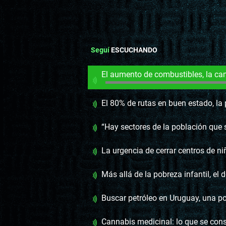
Seguí
ESCUCHANDO
El aumento de combustibles, la campaña y
El 80% de rutas en buen estado, la prioridad de vías transversal
“Hay sectores de la población que se escurren por l
La urgencia de cerrar centros de niños para devolver el d
Más allá de la pobreza infantil, el desamparo y la sens
Buscar petróleo en Uruguay, una política de lar
Cannabis medicinal: lo que se consig