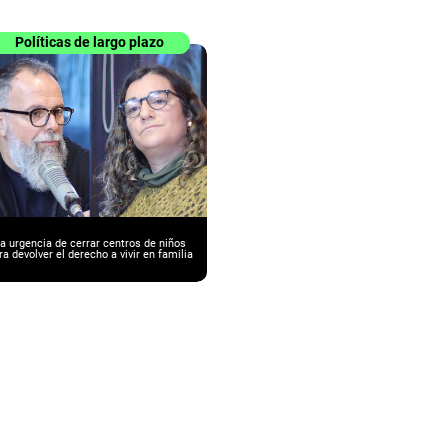
Políticas de largo plazo
a urgencia de cerrar centros de niños
ra devolver el derecho a vivir en familia