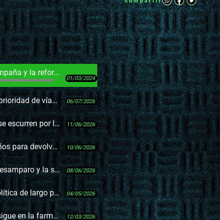
compartir
 la reforma trunca
01/03/2024
es y el éxito de los radares
06/07/2026
as grietas del sistema”
11/06/2026
erecho a vivir en familia
10/06/2026
ación de estado de alarma
08/06/2026
go plazo y sus razones
04/05/2026
ue en la farmacia
12/03/2026