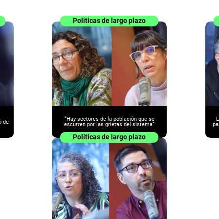
Políticas de largo plazo
“Hay sectores de la población que se
L
o de
escurren por las grietas del sistema”
pa
Políticas de largo plazo