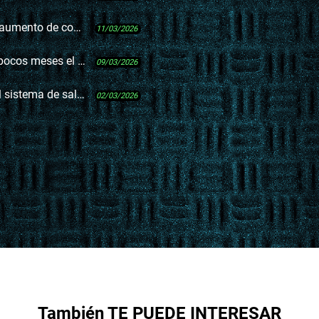
 y Brasil como potencial mercado
11/03/2026
 idónea en los lugares clave”
09/03/2026
el “templo de los lobbys”
02/03/2026
También TE PUEDE INTERESAR