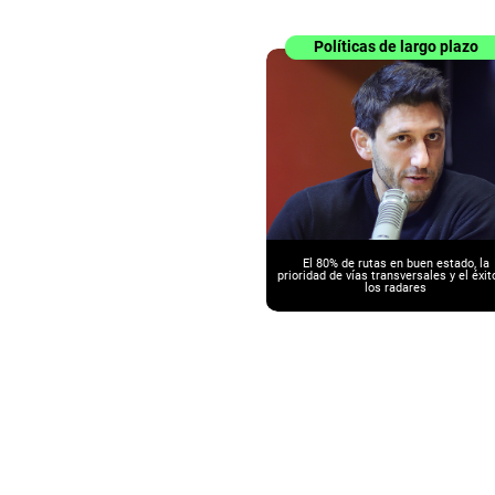
Políticas de largo plazo
El 80% de rutas en buen estado, la
prioridad de vías transversales y el éxit
los radares