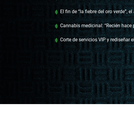
El fin de “la fiebre del oro verde”, el aumento de compradores en farmacia
Cannabis medicinal: “Recién hace pocos meses el Estado puso gente
Corte de servicios VIP y rediseñar el sistema de salud, 